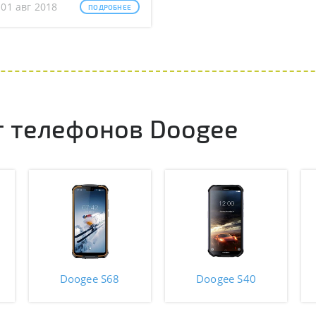
 01 авг 2018
ПОДРОБНЕЕ
 телефонов Doogee
Doogee S68
Doogee S40