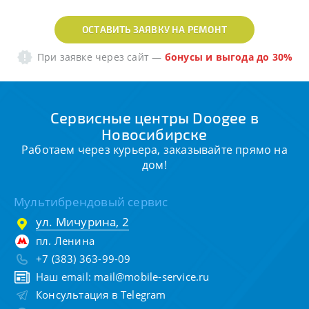
ОСТАВИТЬ ЗАЯВКУ НА РЕМОНТ
При заявке через сайт
—
бонусы и выгода до 30%
Сервисные центры Doogee в
Новосибирске
Работаем через курьера, заказывайте прямо на
дом!
Мультибрендовый сервис
ул. Мичурина, 2
пл. Ленина
+7 (383) 363-99-09
Наш email:
mail@mobile-service.ru
Консультация в Telegram