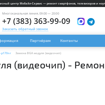
исный центр Мобайл-Сервис — ремонт смартфонов, телевизоров и ноут
Многоканальная линия, 09:00 — 20:00
+7 (383) 363-99-09
Заказать обратный звонок
формация
Партнёрам
Контакты
-p170nr
Замена BGA модуля (видеочип)
я (видеочип) - Ремон