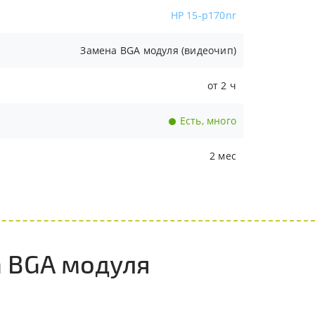
HP 15-p170nr
Замена BGA модуля (видеочип)
от 2 ч
Есть, много
2 мес
а BGA модуля