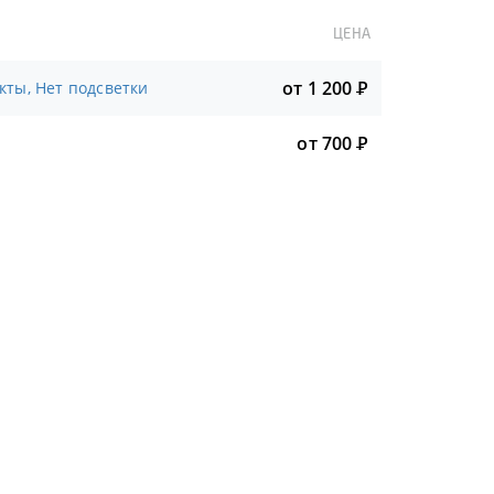
ЦЕНА
от 1 200
Р
кты, Нет подсветки
от 700
Р