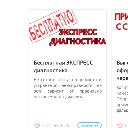
Бесплатная ЭКСПРЕСС
Выг
диагностика
офо
чере
Не секрет, что успех ремонта и
устранения неисправности на
Хотит
80% зависит от правильно
Качес
поставленного диагноза.
Оформ
прямо
даль
с 01 янв 2025
с
ПОДРОБНЕЕ