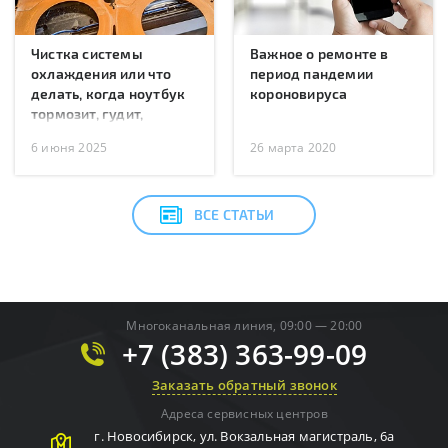
Чистка системы
Важное о ремонте в
охлаждения или что
период пандемии
делать, когда ноутбук
короновируса
тормозит, гудит,
перегревается или
6 июня 2025
26 марта 2020
перезагружается?
ВСЕ СТАТЬИ
Многоканальная линия, 09:00 — 20:00
+7 (383) 363-99-09
Заказать обратный звонок
Адреса сервисных центров
г.
Новосибирск
,
ул. Вокзальная магистраль, 6а