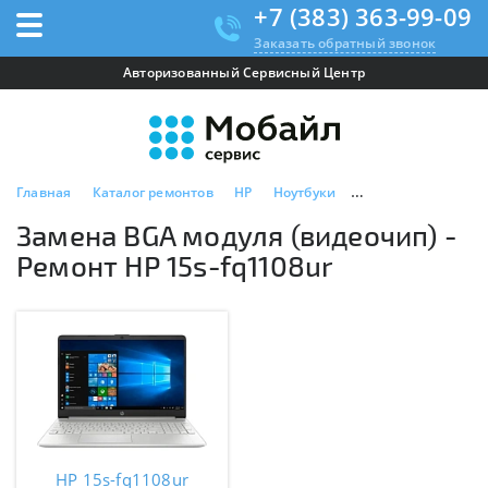
+7 (383) 363-99-09
Заказать обратный звонок
Авторизованный Сервисный Центр
Главная
Каталог ремонтов
HP
Ноутбуки
HP 15s-fq1108ur
Замена BGA модуля (видеочип) -
Ремонт HP 15s-fq1108ur
HP 15s-fq1108ur