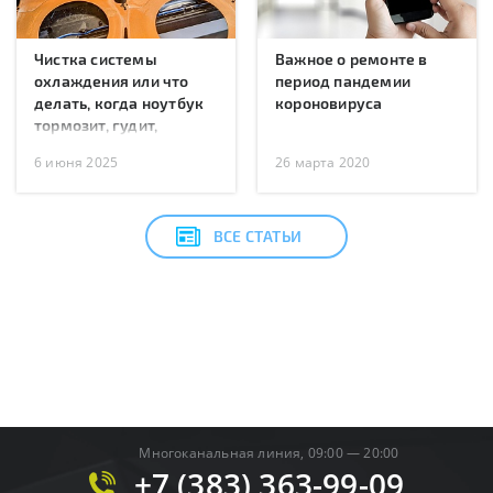
Чистка системы
Важное о ремонте в
охлаждения или что
период пандемии
делать, когда ноутбук
короновируса
тормозит, гудит,
перегревается или
6 июня 2025
26 марта 2020
перезагружается?
ВСЕ СТАТЬИ
Многоканальная линия, 09:00 — 20:00
+7 (383) 363-99-09