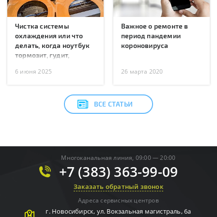
Чистка системы
Важное о ремонте в
охлаждения или что
период пандемии
делать, когда ноутбук
короновируса
тормозит, гудит,
перегревается или
6 июня 2025
26 марта 2020
перезагружается?
ВСЕ СТАТЬИ
Многоканальная линия, 09:00 — 20:00
+7 (383) 363-99-09
Заказать обратный звонок
Адреса сервисных центров
г.
Новосибирск
,
ул. Вокзальная магистраль, 6а