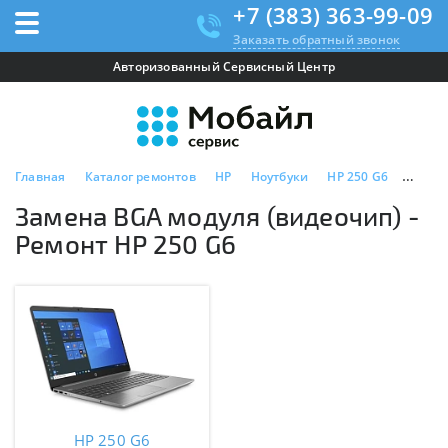
+7 (383) 363-99-09
Заказать обратный звонок
Авторизованный Сервисный Центр
Главная
Каталог ремонтов
HP
Ноутбуки
HP 250 G6
Замен
Замена BGA модуля (видеочип) -
Ремонт HP 250 G6
HP 250 G6