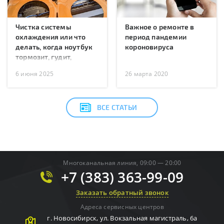
Чистка системы
Важное о ремонте в
охлаждения или что
период пандемии
делать, когда ноутбук
короновируса
тормозит, гудит,
перегревается или
6 июня 2025
26 марта 2020
перезагружается?
ВСЕ СТАТЬИ
Многоканальная линия, 09:00 — 20:00
+7 (383) 363-99-09
Заказать обратный звонок
Адреса сервисных центров
г.
Новосибирск
,
ул. Вокзальная магистраль, 6а