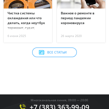
Чистка системы
Важное о ремонте в
охлаждения или что
период пандемии
делать, когда ноутбук
короновируса
тормозит, гудит,
перегревается или
6 июня 2025
26 марта 2020
перезагружается?
ВСЕ СТАТЬИ
Многоканальная линия, 09:00 — 20:00
+7 (383) 363-99-09