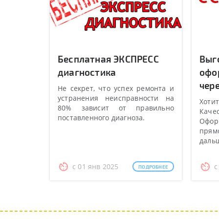
Бесплатная ЭКСПРЕСС
Выг
диагностика
офо
чере
Не секрет, что успех ремонта и
устранения неисправности на
Хотит
80% зависит от правильно
Качес
поставленного диагноза.
Оформ
прямо
даль
с 01 янв 2025
с
ПОДРОБНЕЕ