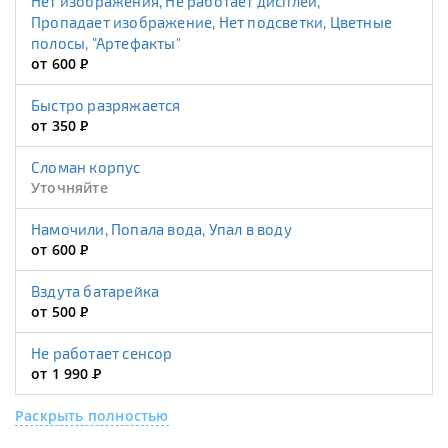
Нет изображения, Не работает дисплей,
Пропадает изображение, Нет подсветки, Цветные
полосы, "Артефакты"
от 600
Р
Быстро разряжается
от 350
Р
Сломан корпус
Уточняйте
Намочили, Попала вода, Упал в воду
от 600
Р
Вздута батарейка
от 500
Р
Не работает сенсор
от 1 990
Р
Раскрыть полностью