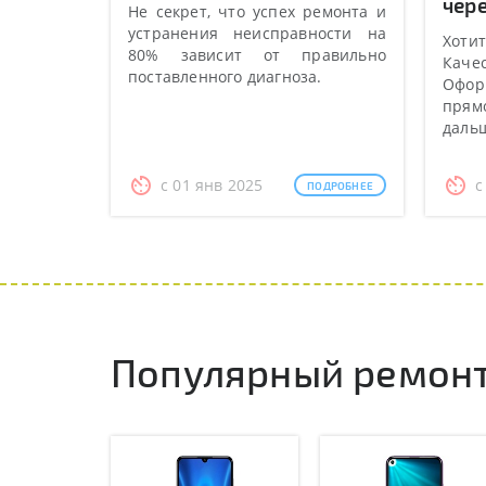
чере
Не секрет, что успех ремонта и
устранения неисправности на
Хотит
80% зависит от правильно
Качес
поставленного диагноза.
Оформ
прямо
даль
с 01 янв 2025
с
ПОДРОБНЕЕ
Популярный ремонт