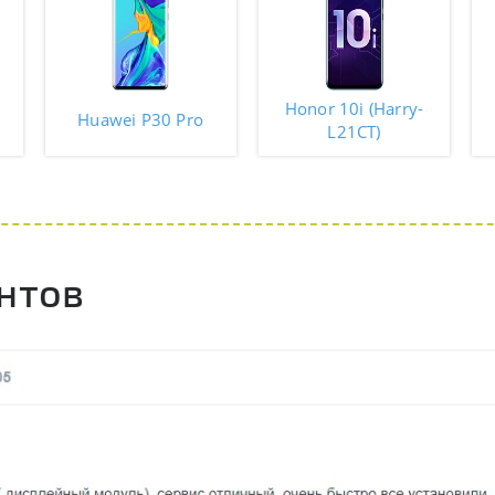
Honor 10i (Harry-
Huawei P30 Pro
L21CT)
нтов