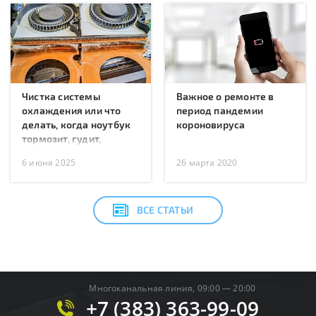
Чистка системы
Важное о ремонте в
охлаждения или что
период пандемии
делать, когда ноутбук
короновируса
тормозит, гудит,
перегревается или
6 июня 2025
26 марта 2020
перезагружается?
ВСЕ СТАТЬИ
Многоканальная линия, 09:00 — 20:00
+7 (383) 363-99-09