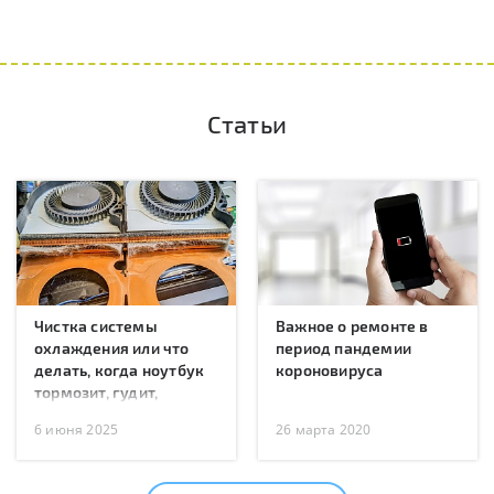
Статьи
Чистка системы
Важное о ремонте в
охлаждения или что
период пандемии
делать, когда ноутбук
короновируса
тормозит, гудит,
перегревается или
6 июня 2025
26 марта 2020
перезагружается?