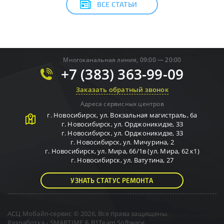
ВСЕ СТАТЬИ
Многоканальная линия, 09:00 — 20:00
+7 (383) 363-99-09
Заказать обратный звонок
Адреса сервисных центров
г.
Новосибирск
,
ул. Вокзальная магистраль, 6а
г.
Новосибирск
,
ул. Орджоникидзе, 33
г.
Новосибирск
,
ул. Орджоникидзе, 33
г.
Новосибирск
,
ул. Мичурина, 2
г.
Новосибирск
,
ул. Мира, 66/1в (ул. Мира, 62 к1)
г.
Новосибирск
,
ул. Ватутина, 27
УЗНАТЬ СТАТУС РЕМОНТА
АСЦ Мобайл-сервис © 2026, Все права защищены.
Разработка -
SMARTIME
&
B1Team Software