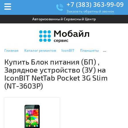
+7 (383) 363-99-09
Заказать обратный звонок
Авторизованный Сервисный Центр
Главная
Каталог ремонтов
IconBIT
Планшеты
IconBIT NetTa
Купить Блок питания (БП) ,
Зарядное устройство (ЗУ) на
IconBIT NetTab Pocket 3G Slim
(NT-3603P)