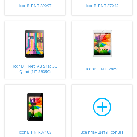
IconBIT NT-3909T
IconBIT NT-3704S
IconBIT NetTAB Skat 3G
IconBIT NT-3805c
Quad (NT-3805C)
IconBIT NT-3710S
Все планшеты IconBIT