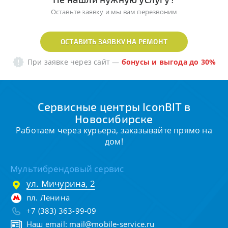
Оставьте заявку и мы вам перезвоним
ОСТАВИТЬ ЗАЯВКУ НА РЕМОНТ
При заявке через сайт
—
бонусы и выгода до 30%
Сервисные центры IconBIT в
Новосибирске
Работаем через курьера, заказывайте прямо на
дом!
Мультибрендовый сервис
ул. Мичурина, 2
пл. Ленина
+7 (383) 363-99-09
Наш email:
mail@mobile-service.ru