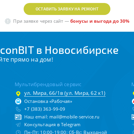
ОСТАВИТЬ ЗАЯВКУ НА РЕМОНТ
При заявке через сайт
—
бонусы и выгода до 30%
conBIT в Новосибирске
йте прямо на дом!
Мультибрендовый сервис
ул. Мира, 66/1в (ул. Мира, 62 к1)
Остановка «Рабочая»
+7 (383) 363-99-09
Наш email:
mail@mobile-service.ru
Консультация в Telegram
Пн-Пт: 10:00-19:00; Сб-Вс: Выходной