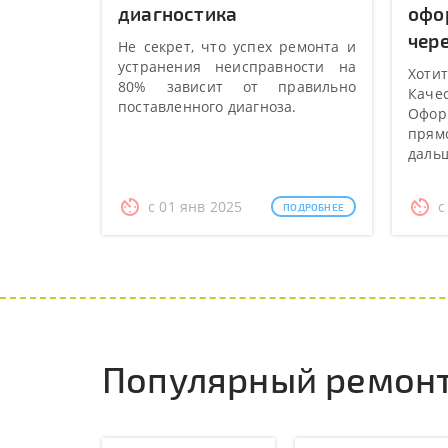
диагностика
офо
чере
Не секрет, что успех ремонта и
устранения неисправности на
Хотит
80% зависит от правильно
Качес
поставленного диагноза.
Оформ
прямо
даль
с 01 янв 2025
с
ПОДРОБНЕЕ
Популярный ремонт