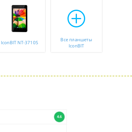
Все планшеты
IconBIT NT-3710S
IconBIT