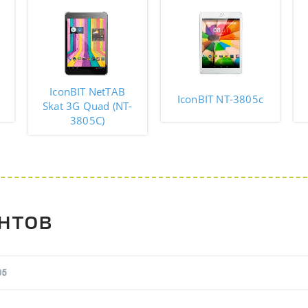
IconBIT NetTAB
IconBIT NT-3805c
Skat 3G Quad (NT-
3805C)
нтов