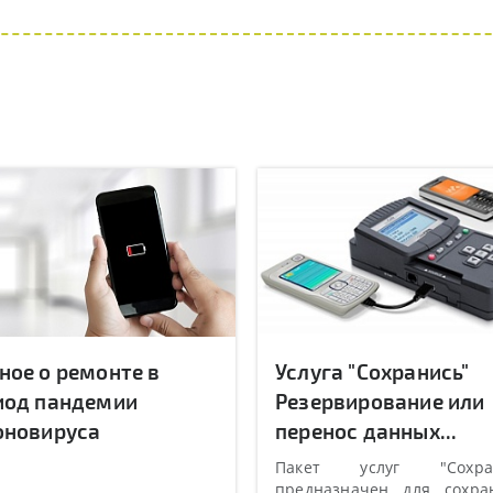
ное о ремонте в
Услуга "Сохранись"
иод пандемии
Резервирование или
оновируса
перенос данных...
Пакет услуг "Сохран
предназначен для сохра