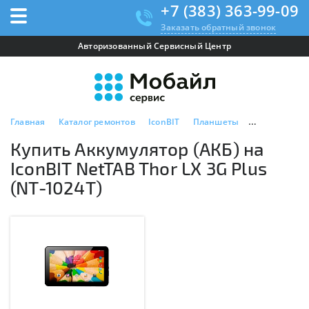
+7 (383) 363-99-09
Заказать обратный звонок
Авторизованный Сервисный Центр
Главная
Каталог ремонтов
IconBIT
Планшеты
IconBIT NetTA
Купить Аккумулятор (АКБ) на
IconBIT NetTAB Thor LX 3G Plus
(NT-1024T)