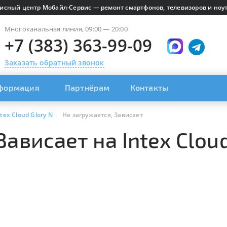
исный центр Мобайл-Сервис — ремонт смартфонов, телевизоров и ноут
Многоканальная линия, 09:00 — 20:00
+7 (383) 363-99-09
Заказать обратный звонок
формация
Партнёрам
Контакты
ntex Cloud Glory N
Не загружается, Зависает
ависает на Intex Cloud