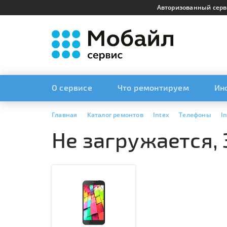
Авторизованный серв
О сервисе
Что ремонтируем
Ин
Главная
Каталог ремонтов
Intex
Телефоны
I
Не загружается, З