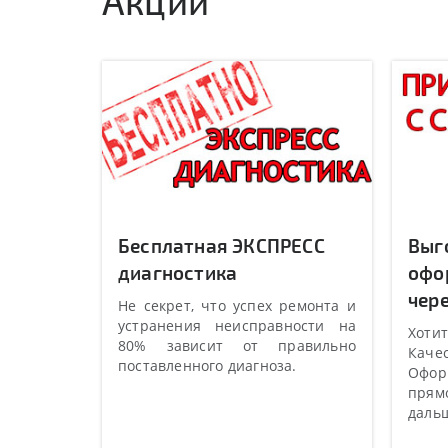
Акции
Бесплатная ЭКСПРЕСС
Выг
диагностика
офо
чере
Не секрет, что успех ремонта и
устранения неисправности на
Хотит
80% зависит от правильно
Качес
поставленного диагноза.
Оформ
прямо
даль