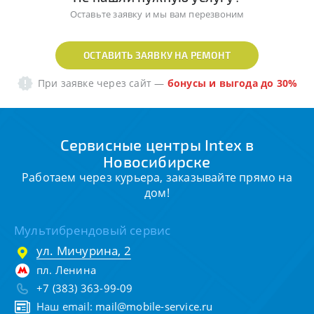
Оставьте заявку и мы вам перезвоним
ОСТАВИТЬ ЗАЯВКУ НА РЕМОНТ
При заявке через сайт
—
бонусы и выгода до 30%
Сервисные центры Intex в
Новосибирске
Работаем через курьера, заказывайте прямо на
дом!
Мультибрендовый сервис
ул. Мичурина, 2
пл. Ленина
+7 (383) 363-99-09
Наш email:
mail@mobile-service.ru