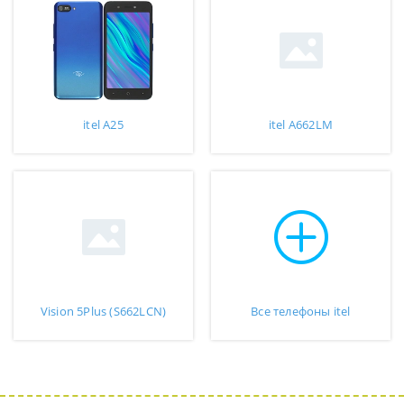
itel A25
itel A662LM
Vision 5Plus (S662LCN)
Все телефоны itel