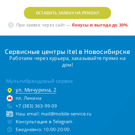
ОСТАВИТЬ ЗАЯВКУ НА РЕМОНТ
При заявке через сайт
—
бонусы и выгода до 30%
Сервисные центры itel в Новосибирске
Работаем через курьера, заказывайте прямо на
дом!
Мультибрендовый сервис
ул. Мичурина, 2
пл. Ленина
+7 (383) 363-99-09
Наш email:
mail@mobile-service.ru
Консультация в Telegram
Ежедневно: 10:00-20:00