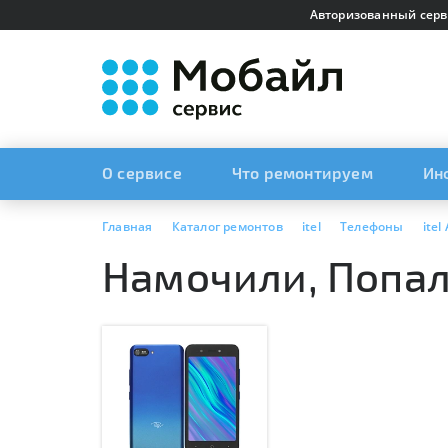
Авторизованный серв
О сервисе
Что ремонтируем
Ин
Главная
Каталог ремонтов
itel
Телефоны
itel
Намочили, Попала