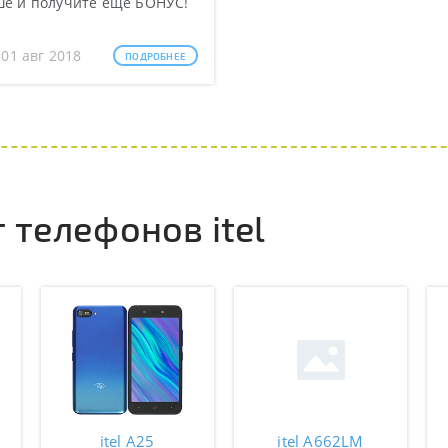
ше и получите еще БОНУС!
 01 авг 2018
ПОДРОБНЕЕ
телефонов itel
itel A25
itel A662LM