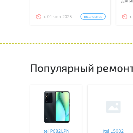
даль
с 01 янв 2025
с
ПОДРОБНЕЕ
Популярный ремонт 
itel P682LPN
itel L5002