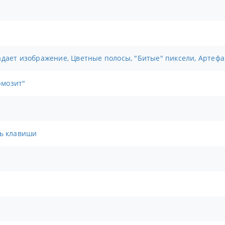
адает изображение, Цветные полосы, "Битые" пиксели, Артефа
рмозит"
сь клавиши