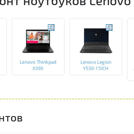
нт ноутбуков Lenovo
Lenovo Thinkpad
Lenovo Legion
X390
Y530-15ICH
нтов