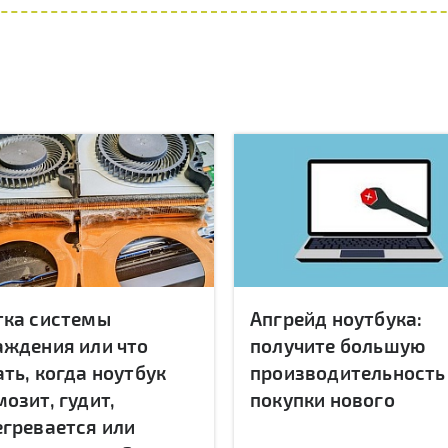
тка системы
Апгрейд ноутбука:
аждения или что
получите большую
ть, когда ноутбук
производительность
озит, гудит,
покупки нового
егревается или