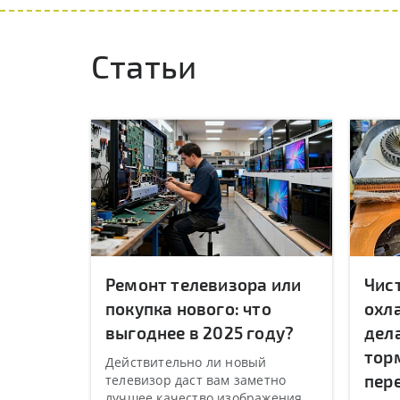
Статьи
Ремонт телевизора или
Чис
покупка нового: что
охл
выгоднее в 2025 году?
дела
торм
Действительно ли новый
пер
телевизор даст вам заметно
лучшее качество изображения,