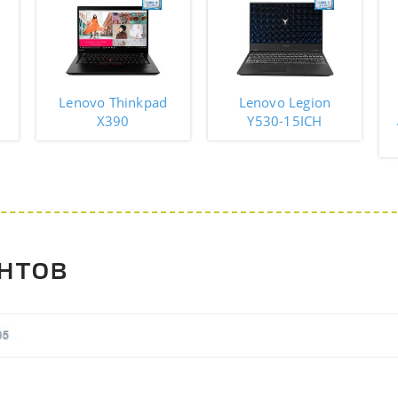
Lenovo Thinkpad
Lenovo Legion
X390
Y530-15ICH
нтов