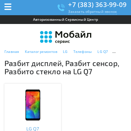
+7 (383) 363-99-09
Заказать обратный звонок
Авторизованный Сервисный Центр
Главная
Каталог ремонтов
LG
Телефоны
LG Q7
Разбит ди
Разбит дисплей, Разбит сенсор,
Разбито стекло на LG Q7
LG Q7