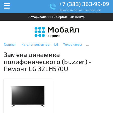
+7 (383) 363-99-09
Заказать обратный звонок
Авторизованный Сервисный Центр
Главная
Каталог ремонтов
LG
Телевизоры
LG 32LH570U
Замена динамика
полифонического (buzzer) -
Ремонт LG 32LH570U