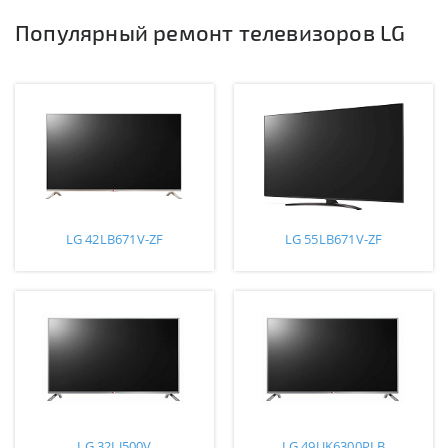
Популярный ремонт телевизоров LG
LG 42LB671V-ZF
LG 55LB671V-ZF
LG 32LJ500V
LG 49UK6300PLB