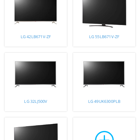
LG 42LB671V-ZF
LG 55LB671V-ZF
LG 32LJ500V
LG 49UK6300PLB