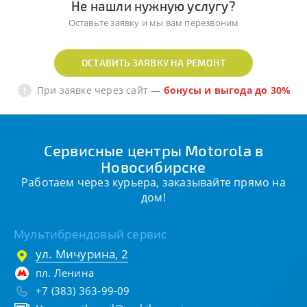
Не нашли нужную услугу?
Оставьте заявку и мы вам перезвоним
ОСТАВИТЬ ЗАЯВКУ НА РЕМОНТ
При заявке через сайт
—
бонусы и выгода до 30%
Сервисные центры Motorola в
Новосибирске
Работаем через курьера, заказывайте прямо на
дом!
Мультибрендовый сервис
ул. Мичурина, 2
пл. Ленина
+7 (383) 363-99-09