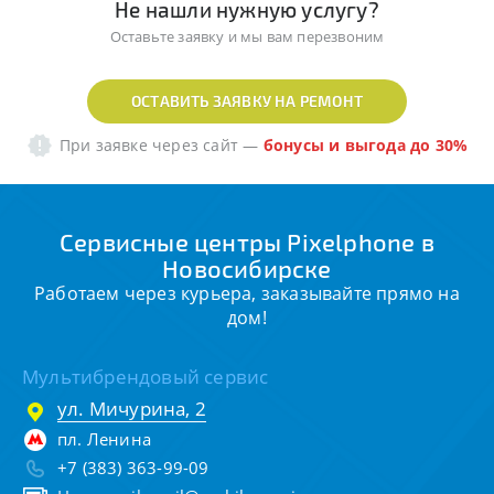
Не нашли нужную услугу?
Оставьте заявку и мы вам перезвоним
ОСТАВИТЬ ЗАЯВКУ НА РЕМОНТ
При заявке через сайт
—
бонусы и выгода до 30%
Сервисные центры Pixelphone в
Новосибирске
Работаем через курьера, заказывайте прямо на
дом!
Мультибрендовый сервис
ул. Мичурина, 2
пл. Ленина
+7 (383) 363-99-09