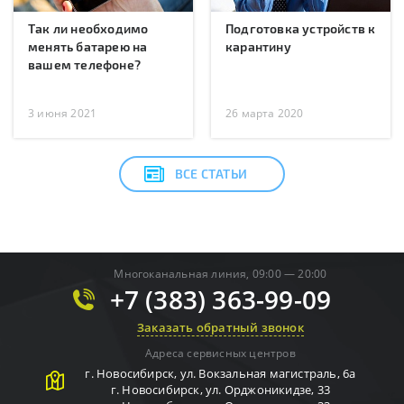
Так ли необходимо
Подготовка устройств к
менять батарею на
карантину
вашем телефоне?
3 июня 2021
26 марта 2020
ВСЕ СТАТЬИ
Многоканальная линия, 09:00 — 20:00
+7 (383) 363-99-09
Заказать обратный звонок
Адреса сервисных центров
г.
Новосибирск
,
ул. Вокзальная магистраль, 6а
г.
Новосибирск
,
ул. Орджоникидзе, 33