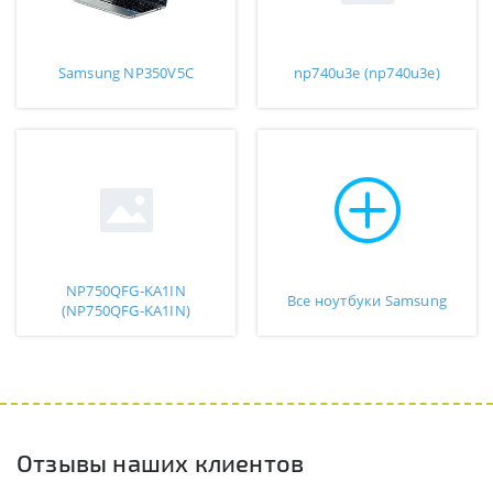
Samsung NP350V5C
np740u3e (np740u3e)
NP750QFG-KA1IN
Все ноутбуки Samsung
(NP750QFG-KA1IN)
Отзывы наших клиентов