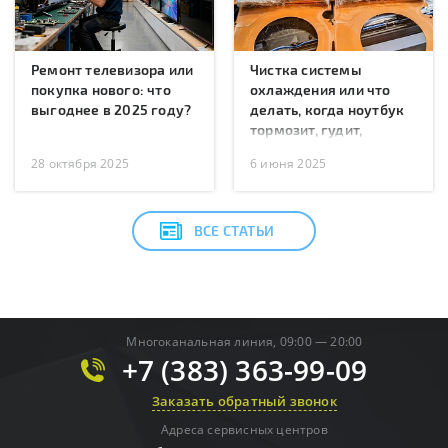
Ремонт телевизора или
Чистка системы
покупка нового: что
охлаждения или что
выгоднее в 2025 году?
делать, когда ноутбук
тормозит, гудит,
перегревается или
28 октября 2025
6 июня 2025
перезагружается?
ВСЕ СТАТЬИ
Многоканальная линия, 09:00 — 20:00
+7 (383) 363-99-09
Заказать обратный звонок
Адреса сервисных центров