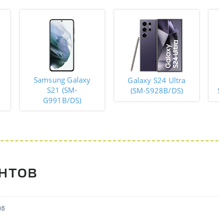
Samsung Galaxy
Galaxy S24 Ultra
S21 (SM-
(SM-S928B/DS)
G991B/DS)
нтов