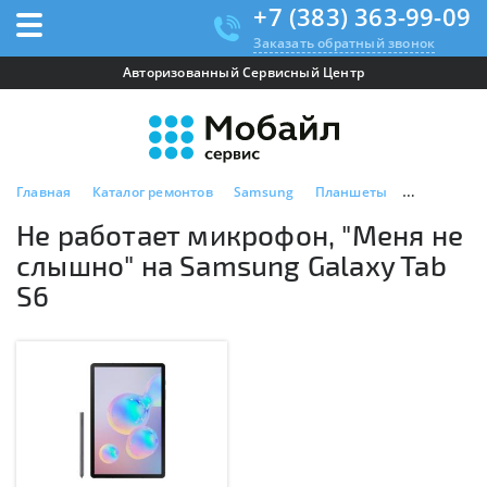
+7 (383) 363-99-09
Заказать обратный звонок
Авторизованный Сервисный Центр
Главная
Каталог ремонтов
Samsung
Планшеты
Samsung Ga
Не работает микрофон, "Меня не
слышно" на Samsung Galaxy Tab
S6