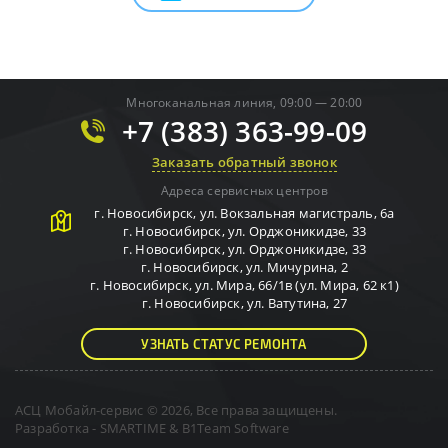
Многоканальная линия, 09:00 — 20:00
+7 (383) 363-99-09
Заказать обратный звонок
Адреса сервисных центров
г.
Новосибирск
,
ул. Вокзальная магистраль, 6а
г.
Новосибирск
,
ул. Орджоникидзе, 33
г.
Новосибирск
,
ул. Орджоникидзе, 33
г.
Новосибирск
,
ул. Мичурина, 2
г.
Новосибирск
,
ул. Мира, 66/1в (ул. Мира, 62 к1)
г.
Новосибирск
,
ул. Ватутина, 27
УЗНАТЬ СТАТУС РЕМОНТА
АСЦ Мобайл-сервис © 2026, Все права защищены.
Разработка -
SMARTIME
&
B1Team Software