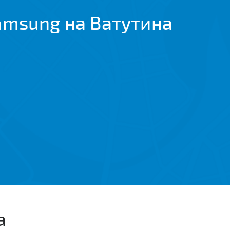
amsung на Ватутина
а