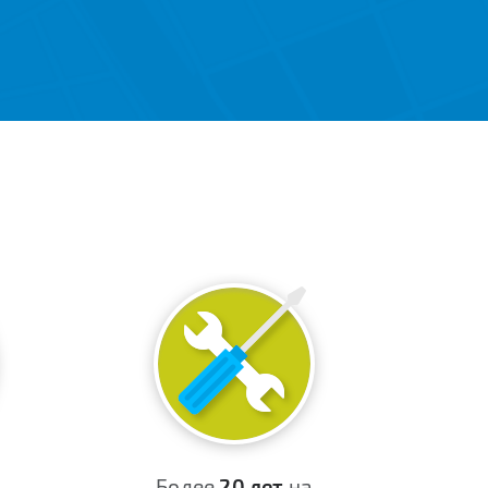
Более
20 лет
на