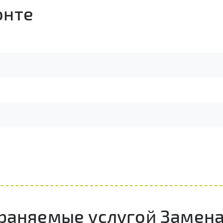
онте
раняемые услугой Замена