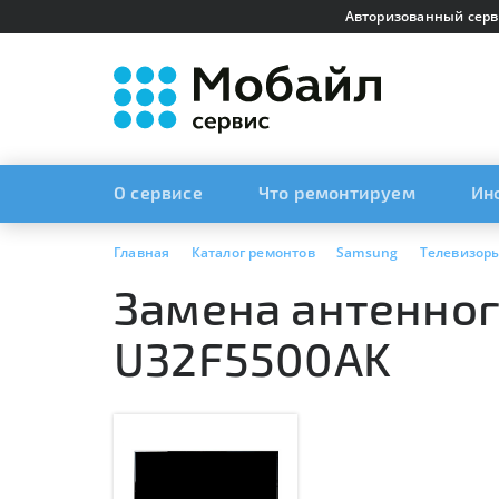
Авторизованный серв
О сервисе
Что ремонтируем
Ин
Главная
Каталог ремонтов
Samsung
Телевизор
Замена антенног
U32F5500AK