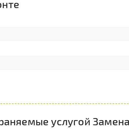
онте
раняемые услугой Замена