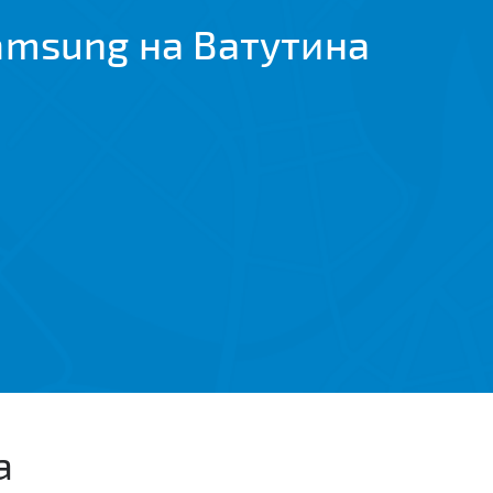
amsung на Ватутина
а