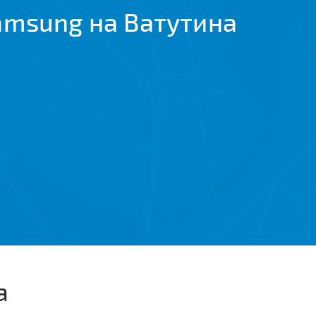
amsung на Ватутина
а