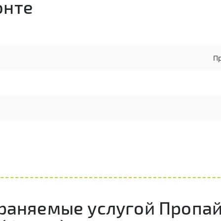
онте
Пр
траняемые услугой Пропай