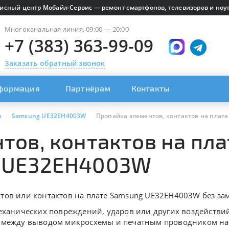
исный центр Мобайл-Сервис — ремонт смартфонов, телевизоров и ноут
Многоканальная линия, 09:00 — 20:00
+7 (383) 363-99-09
Заказать обратный звонок
формация
Партнёрам
Контакты
ы
Samsung UE32EH4003W
Пропайка элементов, контактов на плате 
ов, контактов на плат
 UE32EH4003W
тов или контактов на плате Samsung UE32EH4003W без зам
механических повреждений, ударов или других воздейств
между выводом микросхемы и печатным проводником на пл