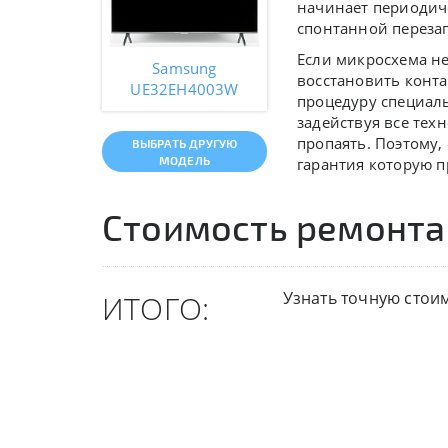
начинает периодич
спонтанной перезаг
Если микросхема не
Samsung
восстановить конта
UE32EH4003W
процедуру специал
задействуя все тех
пропаять. Поэтому,
ВЫБРАТЬ ДРУГУЮ
МОДЕЛЬ
гарантия которую п
Стоимость ремонта
Узнать точную стои
ИТОГО: