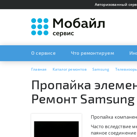
Авторизованный серв
О сервисе
Что ремонтируем
Ин
Главная
Каталог ремонтов
Samsung
Телевизор
Пропайка элемент
Ремонт Samsung
Пропайка компанен
Часто вследствие 
паяное соединение 