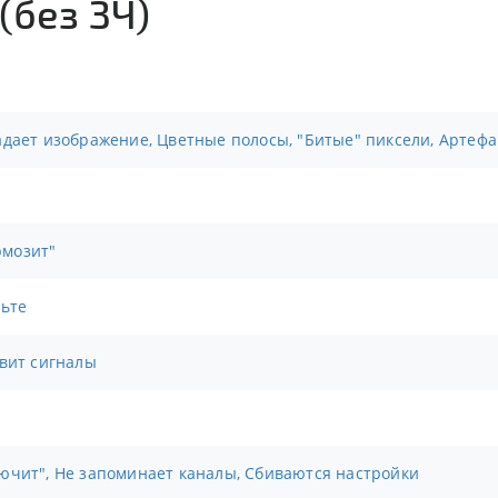
(без ЗЧ)
дает изображение, Цветные полосы, "Битые" пиксели, Артефак
рмозит"
льте
овит сигналы
ючит", Не запоминает каналы, Сбиваются настройки