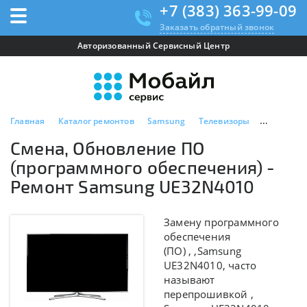
+7 (383) 363-99-09
Заказать обратный звонок
Авторизованный Сервисный Центр
Главная
Каталог ремонтов
Samsung
Телевизоры
Samsung 
Смена, Обновление ПО
(программного обеспечения) -
Ремонт Samsung UE32N4010
Замену программного
обеспечения
(ПО) , ,
Samsung
UE32N4010, часто
называют
перепрошивкой ,