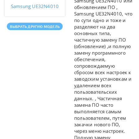
Samsung UE32N4010 или
Samsung UE32N4010
обновлением ПО ,
Samsung UE32N4010, что
по сути одно и тоже и
разделяют на два
ВЫБРАТЬ ДРУГУЮ МОДЕЛЬ
основных типа,
частичную замену ПО
(обновление)
,и полную
замену программного
обеспечения,
сопровождаемую
сбросом всех настроек к
заводским установкам и
удалением всех
пользовательских
данных. , Частичная
замена ПО часто
выполняется самым
пользователем, путем
закачки нового ПО,
через меню настроек.
Полную замену