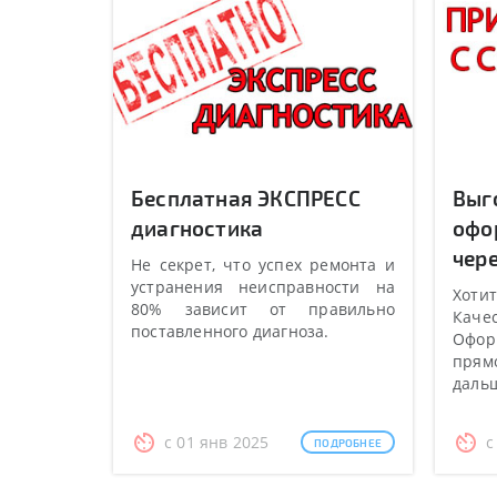
Бесплатная ЭКСПРЕСС
Выг
диагностика
офо
чере
Не секрет, что успех ремонта и
устранения неисправности на
Хотит
80% зависит от правильно
Качес
поставленного диагноза.
Оформ
прямо
даль
с 01 янв 2025
с
ПОДРОБНЕЕ