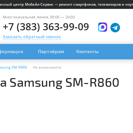
исный центр Мобайл-Сервис — ремонт смартфонов, телевизоров и ноут
Многоканальная линия, 09:00 — 20:00
+7 (383) 363-99-09
Заказать обратный звонок
формация
Партнёрам
Контакты
msung SM-R860
Не включаются
на Samsung SM-R860