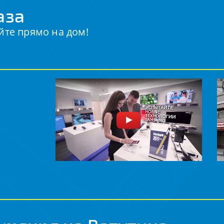
аза
йте прямо на дом!