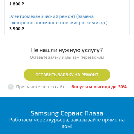
1 800
Р
Электромеханический ремонт (замена
электронных компонентов, микросхем и пр.)
3 500
Р
Не нашли нужную услугу?
Оставьте заявку и мы вам перезвоним
ОСТАВИТЬ ЗАЯВКУ НА РЕМОНТ
При заявке через сайт
—
бонусы и выгода до 30%
Samsung Сервис Плаза
Работаем через курьера, заказывайте прямо на
дом!