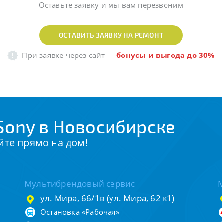
Оставьте заявку и мы вам перезвоним
ОСТАВИТЬ ЗАЯВКУ НА РЕМОНТ
При заявке через сайт
—
бонусы и выгода до 30%
Sony в Новосибирске
йте прямо на дом!
Мультибрендовый сервис
ул. Мира, 66/1в (ул. Мира, 62 к1)
Остановка «Рабочая»