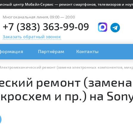
исный центр Мобайл-Сервис — ремонт смартфонов, телевизоров и ноут
Многоканальная линия, 09:00 — 20:00
+7 (383) 363-99-09
Заказать обратный звонок
формация
Партнёрам
Контакты
Электромеханический ремонт (замена электронных компонентов, микро
еский ремонт (замена
росхем и пр.) на Son