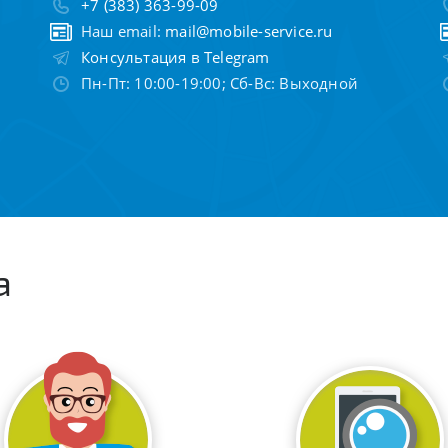
+7 (383) 363-99-09
Наш email:
mail@mobile-service.ru
Консультация в Telegram
Пн-Пт: 10:00-19:00; Сб-Вс: Выходной
а