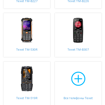
Texet TM-B227
Texet TM-B226
Texet TM-530R
Texet TM-B307
Texet TM-519R
Все телефоны Texet