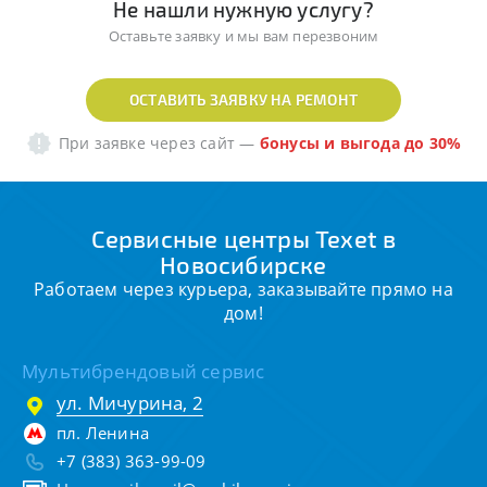
Не нашли нужную услугу?
Оставьте заявку и мы вам перезвоним
ОСТАВИТЬ ЗАЯВКУ НА РЕМОНТ
При заявке через сайт
—
бонусы и выгода до 30%
Сервисные центры Texet в
Новосибирске
Работаем через курьера, заказывайте прямо на
дом!
Мультибрендовый сервис
ул. Мичурина, 2
пл. Ленина
+7 (383) 363-99-09