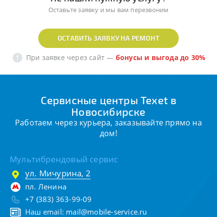
Оставьте заявку и мы вам перезвоним
ОСТАВИТЬ ЗАЯВКУ НА РЕМОНТ
При заявке через сайт
—
бонусы и выгода до 30%
Сервисные центры Texet в
Новосибирске
Работаем через курьера, заказывайте прямо на
дом!
Мультибрендовый сервис
ул. Мичурина, 2
пл. Ленина
+7 (383) 363-99-09
Наш email:
mail@mobile-service.ru