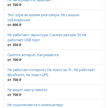
от 700
Р
Эхо, Шум во время разговора, Не слышно
собеседника
от 800
Р
Не работает гарнитура, Сломан разъем ЗУ, Не
работает USB порт
от 350
Р
Греется аппарат, Нагревается
от 700
Р
Не работает интернет, Не ловит wi-fi , Не работает
BlueTooth, Не ловит GPS
от 700
Р
Не видит карту памяти
от 700
Р
Не подключается к компьютеру