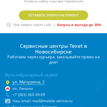
Оставьте заявку и мы вам перезвоним
ОСТАВИТЬ ЗАЯВКУ НА РЕМОНТ
При заявке через сайт
—
бонусы и выгода до 30%
Сервисные центры Texet в
Новосибирске
Работаем через курьера, заказывайте прямо на
дом!
Мультибрендовый сервис
ул. Мичурина, 2
пл. Ленина
+7 (383) 363-99-09
Наш email:
mail@mobile-service.ru