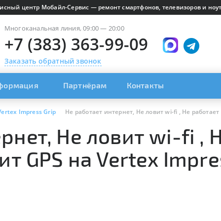
исный центр Мобайл-Сервис — ремонт смартфонов, телевизоров и ноут
Многоканальная линия, 09:00 — 20:00
+7 (383) 363-99-09
Заказать обратный звонок
формация
Партнёрам
Контакты
Vertex Impress Grip
Не работает интернет, Не ловит wi-fi , Не работает
нет, Не ловит wi-fi , 
ит GPS на Vertex Impre