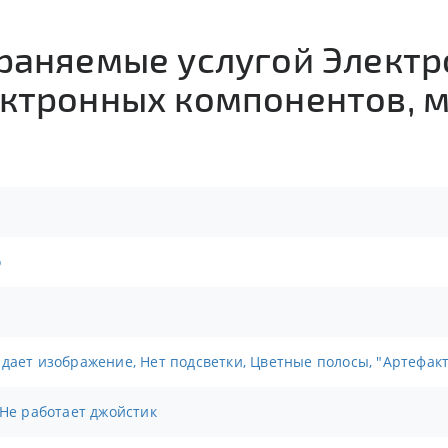
траняемые услугой Элект
ктронных компонентов, м
о
адает изображение, Нет подсветки, Цветные полосы, "Артефак
 Не работает джойстик