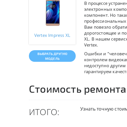
В процессе устране
электронных компо
компонент. Но така
профессиональных 
Вам повезло обрати
дорогостоящее и по
Vertex Impress XL
XL. В нашем сервис
Vertex.
Ошибки и "человеч
ВЫБРАТЬ ДРУГУЮ
МОДЕЛЬ
контролем видеокам
недоступно другим 
гарантируем качес
Стоимость ремонта
Узнать точную стои
ИТОГО: