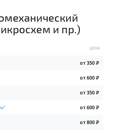
ромеханический
икросхем и пр.)
ЦЕНА
от 350
Р
от 600
Р
от 350
Р
от 600
Р
ты"
от 800
Р