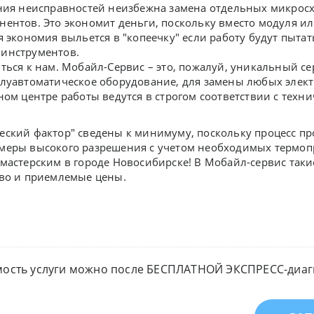
ния неисправностей неизбежна замена отдельных микросх
нентов. Это экономит деньги, поскольку вместо модуля и
я экономия выльется в "копеечку" если работу будут пыта
инструментов.
ться к нам. Мобайл-Сервис – это, пожалуй, уникальный сер
луавтоматическое оборудование, для замены любых элект
ном центре работы ведутся в строгом соответствии с тех
еский фактор" сведены к минимуму, поскольку процесс пр
еры высокого разрешения с учетом необходимых термопро
мастерским в городе Новосибирске! В Мобайл-сервис таки
тво и приемлемые цены.
мость услуги можно после БЕСПЛАТНОЙ ЭКСПРЕСС-диагн