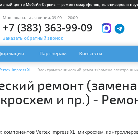
исный центр Мобайл-Сервис — ремонт смартфонов, телевизоров и ноут
Многоканальная линия, 09:00 — 20:00
+7 (383) 363-99-09
Заказать обратный звонок
формация
Партнёрам
Контакты
Vertex Impress XL
Электромеханический ремонт (замена электронных
еский ремонт (замена
росхем и пр.) - Ремон
 компонентов Vertex Impress XL, микросхем, контроллеров