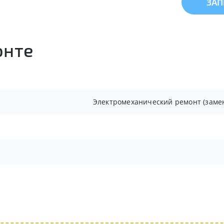
ЗАП
онте
Электромеханический ремонт (замен