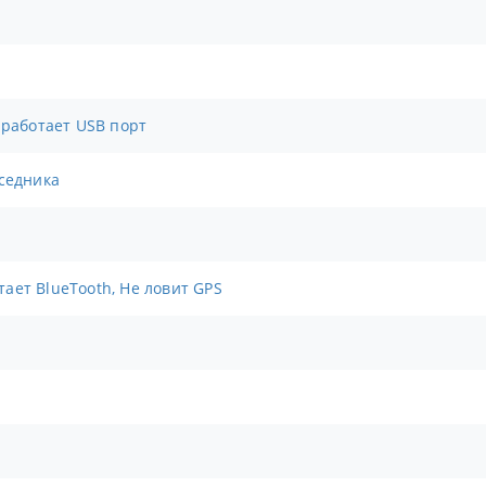
 работает USB порт
еседника
отает BlueTooth, Не ловит GPS