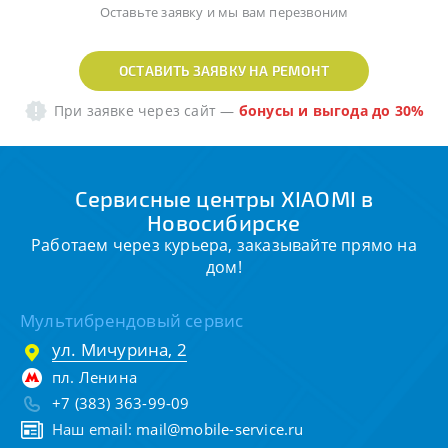
Оставьте заявку и мы вам перезвоним
ОСТАВИТЬ ЗАЯВКУ НА РЕМОНТ
При заявке через сайт
—
бонусы и выгода до 30%
Сервисные центры XIAOMI в
Новосибирске
Работаем через курьера, заказывайте прямо на
дом!
Мультибрендовый сервис
ул. Мичурина, 2
пл. Ленина
+7 (383) 363-99-09
Наш email:
mail@mobile-service.ru