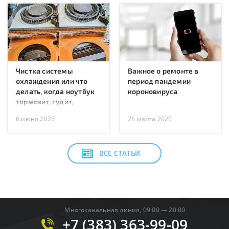
Чистка системы
Важное о ремонте в
охлаждения или что
период пандемии
делать, когда ноутбук
короновируса
тормозит, гудит,
перегревается или
6 июня 2025
26 марта 2020
перезагружается?
ВСЕ СТАТЬИ
Многоканальная линия, 09:00 — 20:00
+7 (383) 363-99-09