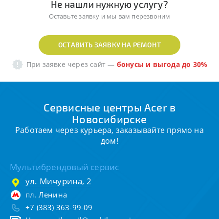
Не нашли нужную услугу?
Оставьте заявку и мы вам перезвоним
ОСТАВИТЬ ЗАЯВКУ НА РЕМОНТ
При заявке через сайт
—
бонусы и выгода до 30%
Сервисные центры Acer в
Новосибирске
Работаем через курьера, заказывайте прямо на
дом!
Мультибрендовый сервис
ул. Мичурина, 2
пл. Ленина
+7 (383) 363-99-09