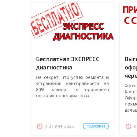
Бесплатная ЭКСПРЕСС
Выг
диагностика
офо
чере
Не секрет, что успех ремонта и
устранения неисправности на
Хотит
80% зависит от правильно
Качес
поставленного диагноза.
Оформ
прямо
даль
с 01 янв 2025
с
ПОДРОБНЕЕ