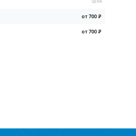
ЦЕНА
от 700
Р
от 700
Р