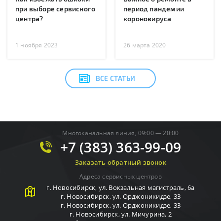
при выборе сервисного
период пандемии
центра?
короновируса
1 ноября 2023
26 марта 2020
ВСЕ СТАТЬИ
Многоканальная линия, 09:00 — 20:00
+7 (383) 363-99-09
Заказать обратный звонок
Адреса сервисных центров
г.
Новосибирск
,
ул. Вокзальная магистраль, 6а
г.
Новосибирск
,
ул. Орджоникидзе, 33
г.
Новосибирск
,
ул. Орджоникидзе, 33
г.
Новосибирск
,
ул. Мичурина, 2