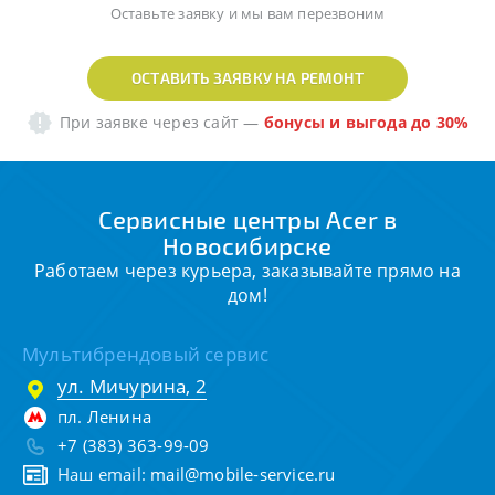
Оставьте заявку и мы вам перезвоним
ОСТАВИТЬ ЗАЯВКУ НА РЕМОНТ
При заявке через сайт
—
бонусы и выгода до 30%
Сервисные центры Acer в
Новосибирске
Работаем через курьера, заказывайте прямо на
дом!
Мультибрендовый сервис
ул. Мичурина, 2
пл. Ленина
+7 (383) 363-99-09
Наш email:
mail@mobile-service.ru